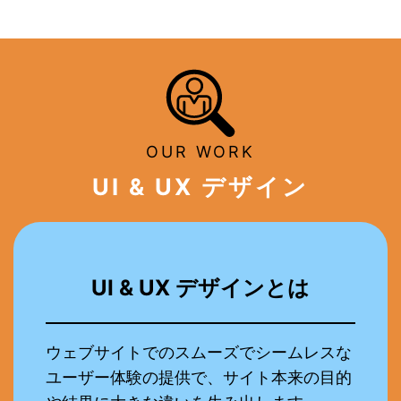
内
容
を
ス
キ
ッ
OUR WORK
プ
UI & UX デザイン
UI & UX デザインとは
ウェブサイトでのスムーズでシームレスな
ユーザー体験の提供で、サイト本来の目的