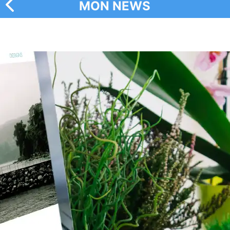
MON NEWS
内
容
を
ス
キ
ッ
プ