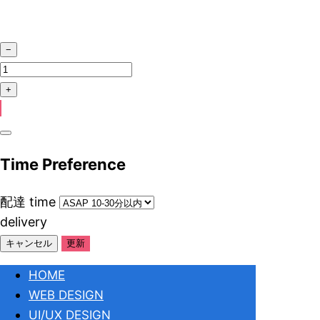
Time Preference
配達
time
delivery
キャンセル
更新
HOME
WEB DESIGN
UI/UX DESIGN