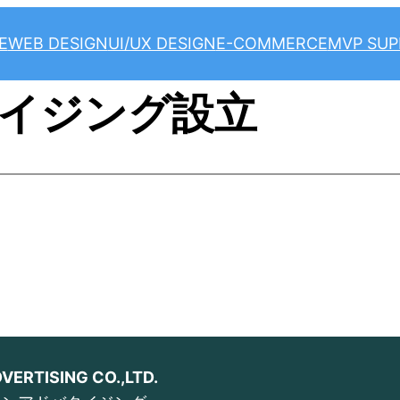
E
WEB DESIGN
UI/UX DESIGN
E-COMMERCE
MVP SU
イジング設立
VERTISING CO.,LTD.