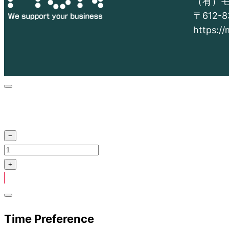
（有）
〒612
https:/
Time Preference