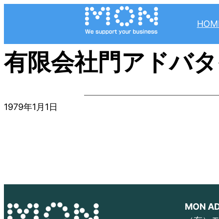
内
容
HOM
を
ス
有限会社門アドバタ
キ
ッ
プ
1979年1月1日
MON AD